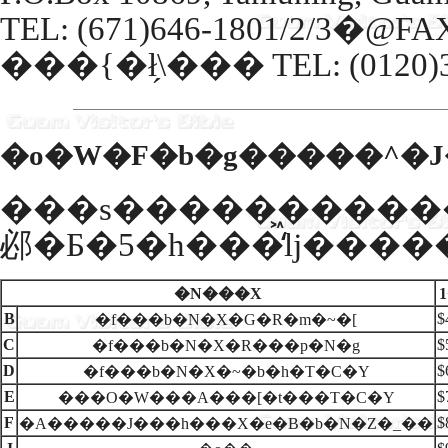
TEL: (671)646-1801/2/3�@FAX
���{�ł̗\��� TEL: (0120)3
�o�W�F�b�g�����^�J
���s�����͖������
邲�Ƃ�5�h���̒ǉ����
�N���X
B
$
�f���b�N�X�G�R�m�~�[
C
$
�f���b�N�X�R���p�N�g
D
$
�f���b�N�X�~�b�h�T�C�Y
E
$
���O�W���A���[�t���T�C�Y
F
$
�A�����J���h���X�e�B�b�N�Z�_��