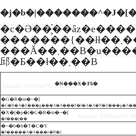
�j�b�|�������^�J�[
�c�Ə��͕֗��ȃz�e��
�������{��łł��܂��B�V�����N���̗l�X�ȎԎ����葵
���Ă��܂��B�u�����L�����y�[���v�ɂāA�G�R�m�~�[�J�[������Ɉ������p���
邱�Ƃ��ł��܂��B
�N���X�ƎԎ�
�G�R�m�~�[
�G�R�A�Z���g���A�A���F�I�A�A�N�Z���g�A�
�X�[�p�[�G�R�m�~�[
�J���[��
�~�b�h�T�C�Y
�J�����A�A���e�B�}