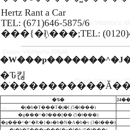
Hertz Rant a Car
TEL: (671)646-5875/6
���{�ł̗\���;TEL: (0120)4
�W���p�������^�J�
�Ԏ킪
�Ԏ�
24�
�j�b�T���T�j�[ (5�l���)
�g���^�J���[�� (5�l���)
�g���^�^�R�}�s�b�N�A�b�v (3�l���)
�j�b�T���u���[�o�[�h (5�l���)