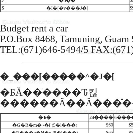
J
$
�o��
S
$
�I�[�v���J�[
Budget rent a car
P.O.Box 8468, Tamuning, Guam
TEL:(671)646-5494/5 FAX:(671
�_���[�����^�J�[
�ƂĂ��ׂ����Ԏ킪
������Ă��Ă���̂�
�Ԏ�
24����
6���
$60
$
�G�R�m�~�[ (5�l���)
$65
$
�R���p�N�g (5�l���)