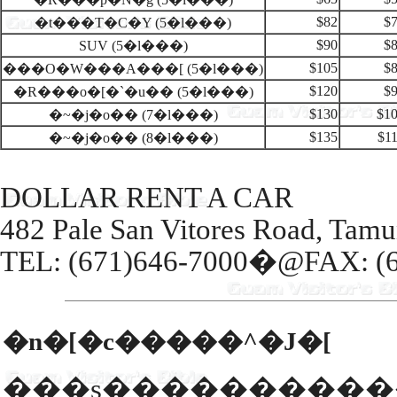
$82
$
�t���T�C�Y (5�l���)
$90
$
SUV (5�l���)
$105
$
���O�W���A���[ (5�l���)
$120
$
�R���o�[�`�u�� (5�l���)
$130
$1
�~�j�o�� (7�l���)
$135
$1
�~�j�o�� (8�l���)
DOLLAR RENT A CAR
482 Pale San Vitores Road, Tam
TEL: (671)646-7000�@FAX: (6
�n�[�c�����^�J�[
���s�����͖������