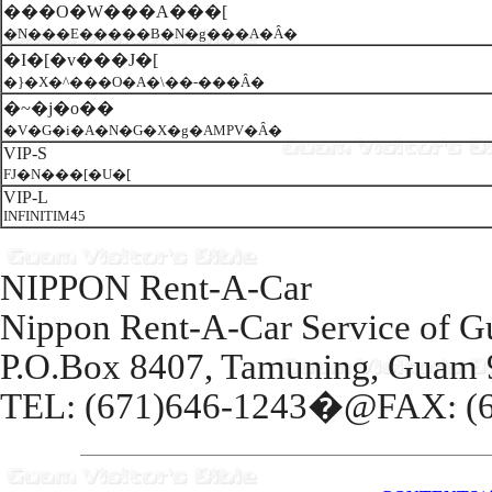
���O�W���A���[
�N���E�����B�N�g���A�Ȃ�
�I�[�v���J�[
�}�X�^���O�A�\��-���Ȃ�
�~�j�o��
�V�G�i�A�N�G�X�g�AMPV�Ȃ�
VIP-S
FJ�N���[�U�[
VIP-L
INFINITIM45
NIPPON Rent-A-Car
Nippon Rent-A-Car Service of 
P.O.Box 8407, Tamuning, Guam
TEL: (671)646-1243�@FAX: (6