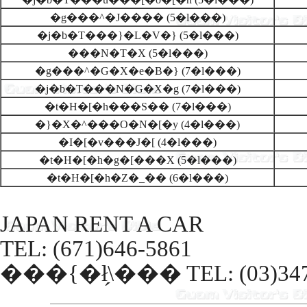
�g���^�J���� (5�l���)
�j�b�T���}�L�V�} (5�l���)
���N�T�X (5�l���)
�g���^�G�X�e�B�} (7�l���)
�j�b�T���N�G�X�g (7�l���)
�t�H�[�h���S�� (7�l���)
�}�X�^���O�N�[�y (4�l���)
�I�[�v���J�[ (4�l���)
�t�H�[�h�g�[���X (5�l���)
�t�H�[�h�Z�_�� (6�l���)
JAPAN RENT A CAR
TEL: (671)646-5861
���{�ł̗\��� TEL: (03)347