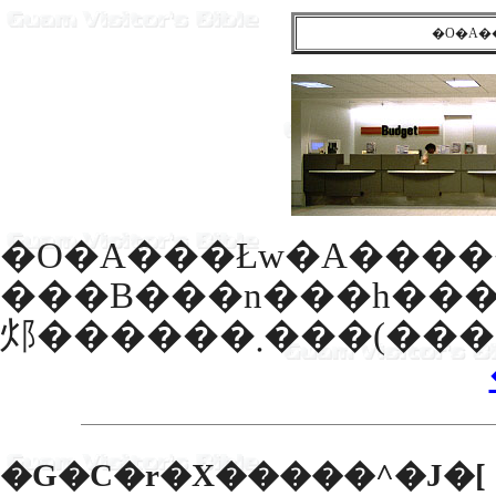
�O�A�
�O�A���Łw�A�����J�x����
���B���n���h���E���ʍs�A��{�I�Ȍ�ʃ��[���ƉE���܂����C��t���Ă
�G�C�r�X�����^�J�[