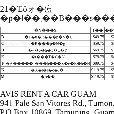
21�Έȏォ�痘
�p�ł��܂��B��
�N���X
1��
��
B
$49.75
$
�T�u�R���p�N�g
C
$59.75
$
�R���p�N�g
D
$69.75
$
�~�b�h�T�C�Y
E
$79.75
$
�t���T�C�Y
F
$89.75
$
�A�����J���h���X�e�B�b�N
K
$119.75
$
�X�|�[�c�J�[
M
$119.75
$
�o��
AVIS RENT A CAR GUAM
941 Pale San Vitores Rd., Tumo
P.O.Box 10869, Tamuning, Gua