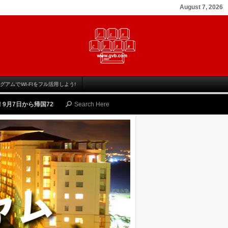
August 7, 2026
グアムでWI-FIをフル活用しよう!
72時間前PCR検査が免除されます
-
Wednesday, August 24, 2022
予定通り帰国で