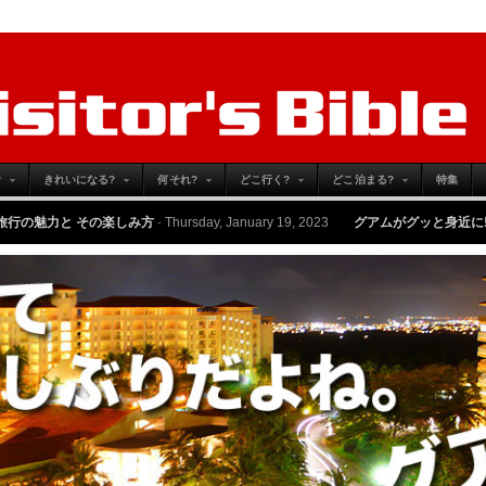
?
きれいになる?
何それ?
どこ行く?
どこ泊まる?
特集
楽しみ方
-
Thursday, January 19, 2023
グアムがグッと身近に! 9月7日から帰国