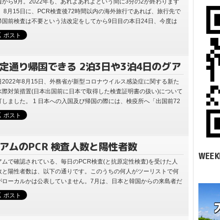
間前PCR検査が免除されます
週から9月。2022年も、あれよあれよという間に3分の2が終わります
。 8月15日に、PCR検査後72時間以内の海外旅行であれば、旅行先で
帰国前検査は不要という法改定をしてから9日目の本日24日、今度は
国前PCR…
定通り帰国できる 2泊3日や3泊4日のグア
旅行が可能に
日2022年8月15日、外務省が新型コロナウイルス感染症に関する新た
水際対策措置(日本出国前に日本で取得した検査証明書の扱い)について
訂しました。 1 日本への入国及び帰国の際には、検疫所へ「出国前72
間以内の検…
アムのPCR 検査人数と陽性者数
WEEK
アムで確認されている、毎日のPCR検査(と抗原定性検査)を受けた人
数と陽性者数は、以下の通りです。このうちの何人がツーリストで何
がローカルかは公表していません。7月は、日本と韓国からの来島者だ
23,000人は訪…