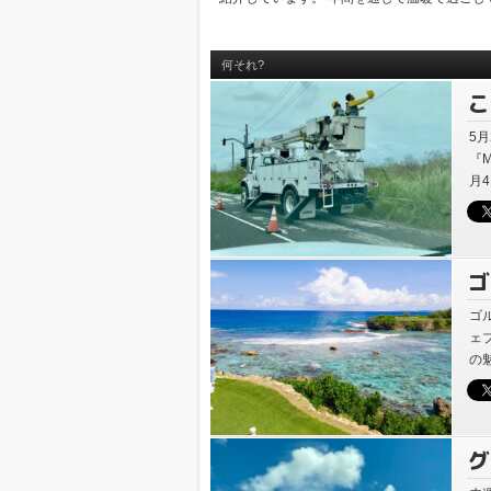
何それ?
こ
へ
5
『
月
ゴ
の
ゴ
ェ
の
す
グ