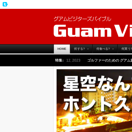
HOME
何する?
何食べる?
何買う
特集:
皆さんへ
-
Monday, June 12, 2023
ゴルファーのための グアム旅行の魅力と その