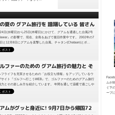
帰国する方法 最新情
報 (2022年8月4日現
在)
の夏の グアム旅行を 躊躇している 皆さん
月24日(水曜日)から25日(木曜日)にかけて、グアムを通過した台風2号
Mawar』の影響で、現在、全島をあげて復旧作業中です。 2002年の7
4日と12月8日にグアムを直撃した台風、チャタン(Chataan)とポ…
ルファーのための グアム旅行の魅力と そ
楽しみ方
ルフライフを充実させるための「お役立ち情報」をアップしているウ
Fac
ブサイト『ゴルフへ行こうWEB』で、ゴルファーのためのグアム旅行
ムが
魅力とその楽しみ方を紹介しています。 年間を通して温暖で過ごしや
ぐ下の
い、南国リゾートならで…
ープ
アムがグッと身近に! 9月7日から帰国72