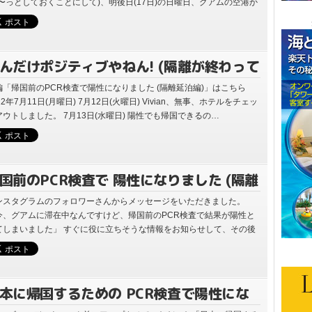
そ〜っとしておくことにして)、明後日(17日)の日曜日、グアムの空港か
か…
んだけポジティブやねん! (隔離が終わって
終わら編)
編「帰国前のPCR検査で陽性になりました (隔離延泊編)」はこちら
22年7月11日(月曜日) 7月12日(火曜日) Vivian、無事、ホテルをチェッ
アウトしました。 7月13日(水曜日) 陽性でも帰国できるの…
国前のPCR検査で 陽性になりました (隔離
泊編)
ンスタグラムのフォロワーさんからメッセージをいただきました。
今、グアムに滞在中なんですけど、帰国前のPCR検査で結果が陽性と
てしまいました」 すぐに役に立ちそうな情報をお知らせして、その後
経過を待ちました。 次…
本に帰国するための PCR検査で陽性にな