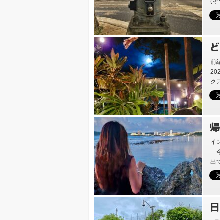
(
ら
ど
も
前
20
ク
帰
延
イ
「
出
の
日