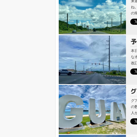
時
来
ね
の
帰
予
ム
本
な
改
時
グ
グ
の
人
けで