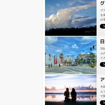
グ
帰
グ
を
在
の
検
日
査
3
ム
リ
下
ア
帰
今
ム
て