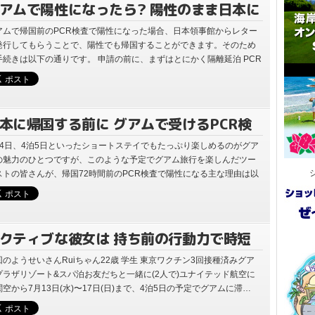
アムで陽性になったら? 陽性のまま日本に
国する方法 最新情報 (2022年8月4日現
アムで帰国前のPCR検査で陽性になった場合、日本領事館からレター
発行してもらうことで、陽性でも帰国することができます。そのため
)
手続きは以下の通りです。 申請の前に、まずはとにかく隔離延泊 PCR
査で陽性が出たら、…
本に帰国する前に グアムで受けるPCR検
で 陽性になった時の具体的な対処例
泊4日、4泊5日といったショートステイでもたっぷり楽しめるのがグア
の魅力のひとつですが、このような予定でグアム旅行を楽しんだツー
ストの皆さんが、帰国72時間前のPCR検査で陽性になる主な理由は以
の2つです。 グア…
クティブな彼女は 持ち前の行動力で時短
国なるか?! (グアムで感染したタイプ)
回のようせいさんRuiちゃん22歳 学生 東京ワクチン3回接種済みグア
プラザリゾート&スパ泊お友だちと一緒に(2人で)ユナイテッド航空に
関空から7月13日(水)〜17日(日)まで、4泊5日の予定でグアムに滞…