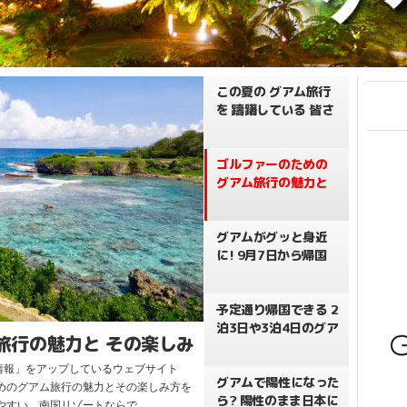
この夏の グアム旅行
を 躊躇している 皆さ
んへ
ゴルファーのための
グアム旅行の魅力と
その楽しみ方
グアムがグッと身近
に! 9月7日から帰国
72時間前PCR検査が
免除されます
予定通り帰国できる 2
泊3日や3泊4日のグア
旅行の魅力と その楽しみ
ム旅行が可能に
情報」をアップしているウェブサイト
グアムで陽性になった
めのグアム旅行の魅力とその楽しみ方を
ら? 陽性のまま日本に
やすい、南国リゾートならで…