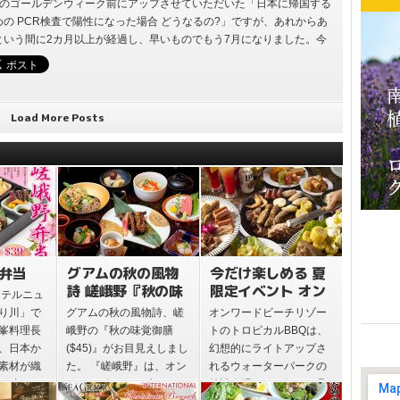
た場合 どうなったか?
月のゴールデンウィーク前にアップさせていただいた「日本に帰国する
めの PCR検査で陽性になった場合 どうなるの?」ですが、あれからあ
という間に2カ月以上が経過し、早いものでもう7月になりました。今
022年もあっ…
Load More Posts
野弁当
グアムの秋の風物
今だけ楽しめる 夏
詩 嵯峨野『秋の味
限定イベント オン
ホテルニュ
覚御膳』
ワードビーチリゾ
り川」で
グアムの秋の風物詩、嵯
オンワードビーチリゾー
ート 『ポリネシア
峯料理長
峨野の『秋の味覚御膳
トのトロピカルBBQは、
ンディナーショ
、日本か
($45)』がお目見えしまし
幻想的にライトアップさ
ー』
素材が織
た。 『嵯峨野』は、オン
れるウォーターパークの
が味わえ
ワードビーチリゾートの
特設会場にて、好きな具