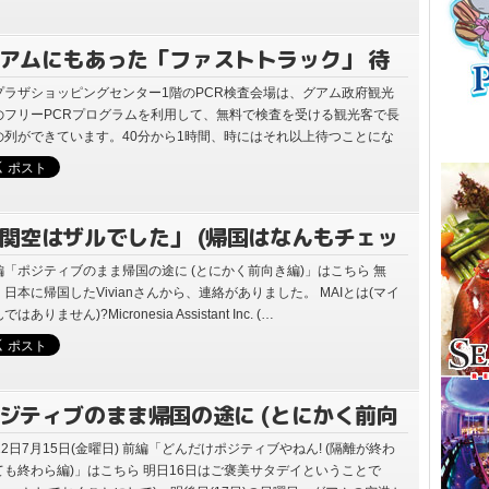
アムにもあった「ファストトラック」 待
ずに帰国72時間前PCR検査を受ける方法
プラザショッピングセンター1階のPCR検査会場は、グアム政府観光
のフリーPCRプログラムを利用して、無料で検査を受ける観光客で長
の列ができています。40分から1時間、時にはそれ以上待つことにな
ます。 有料になりま…
関空はザルでした」 (帰国はなんもチェッ
せぇ編)
編「ポジティブのまま帰国の途に (とにかく前向き編)」はこちら 無
、日本に帰国したVivianさんから、連絡がありました。 MAIとは(マイ
ではありません)?Micronesia Assistant Inc. (…
ジティブのまま帰国の途に (とにかく前向
編)
22日7月15日(金曜日) 前編「どんだけポジティブやねん! (隔離が終わ
ても終わら編)」はこちら 明日16日はご褒美サタデイということで