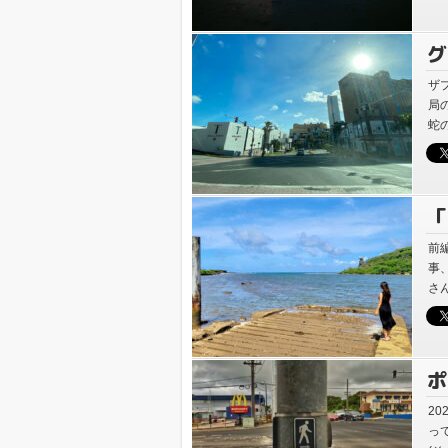
グ
た
ザ
局
蛇
り
「
ク
前
事
さん
ポ
き
20
っ