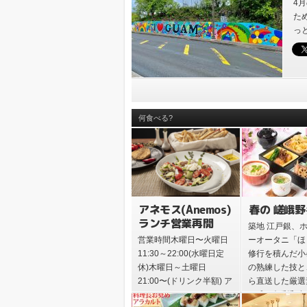
っ
4
た
っ
年2
何食べる?
アネモス(Anemos)
春の 嵯峨
ランチ営業再開
築地 江戸銀、
営業時間木曜日〜火曜日
ーオータニ「ほ
11:30～22:00(水曜日定
修行を積んだ小
休)木曜日～土曜日
の熟練した技と
21:00〜(ドリンク半額) ア
ら直送した厳選
ネモスは、サンドキャッ
り成す旬彩和食