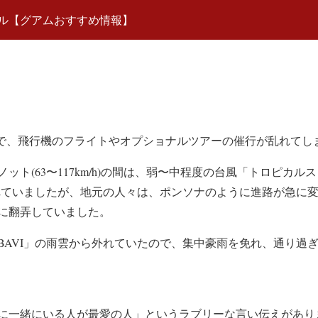
ル【グアムおすすめ情報】
影響で、飛行機のフライトやオプショナルツアーの催行が乱れてし
ノット(63〜117km/h)の間は、弱〜中程度の台風「トロピカ
されていましたが、地元の人々は、ポンソナのように進路が急に
に翻弄していました。
BAVI」の雨雲から外れていたので、集中豪雨を免れ、通り過
に一緒にいる人が最愛の人」というラブリーな言い伝えがあり