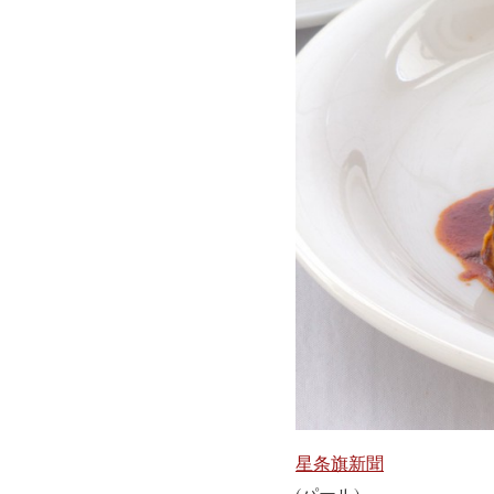
星条旗新聞
(パール)