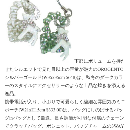
下部にボリュームを持た
せたシルエットで見た目以上の容量が魅力のOROGENTO
シルバーゴールド(W35x35cm $648)は、秋冬のダークカラ
ーのスタイルにアクセサリーのような上品な煌きを添える
逸品。
携帯電話が入り、小ぶりで可愛らしく繊細な雰囲気のミニ
ポーチ(W21xH15cm $333.00)は、バッグにしのばせるバッ
グinバッグとして最適。長さ調節が可能な付属のチェーン
でクラッチバッグ、ポシェット、バッグチャームの3WAY