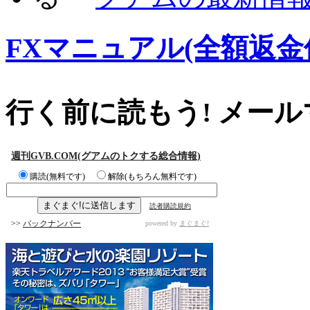
FXマニュアル(全額返金
行く前に読もう! メー
週刊GVB.COM(グアムのトクする総合情報)
購読(無料です)
解除(もちろん無料です)
読者購読規約
>>
バックナンバー
powered by
まぐまぐ!