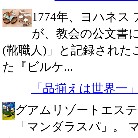
1774年、ヨハネス
が、教会の公文書
(靴職人)」と記録され
た『ビルケ...
「品揃えは世界一
グアムリゾートエステ
「マンダラスパ」。 