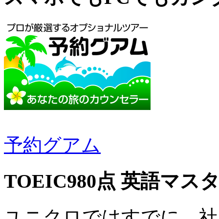
予約グアム
TOEIC980点 英語マス
ユニクロではすでに、社