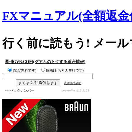
FXマニュアル(全額返金
行く前に読もう! メー
週刊GVB.COM(グアムのトクする総合情報)
購読(無料です)
解除(もちろん無料です)
読者購読規約
>>
バックナンバー
powered by
まぐまぐ!