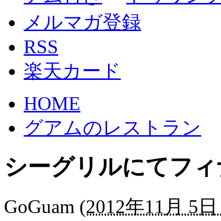
メルマガ登録
RSS
楽天カード
HOME
グアムのレストラン
シーグリルにてフィ
GoGuam
(
2012年11月 5日 