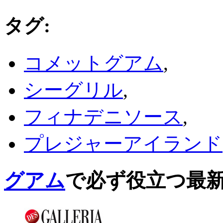
タグ
:
コメットグアム
,
シーグリル
,
フィナデニソース
,
プレジャーアイランド
グアム
で必ず役立つ最