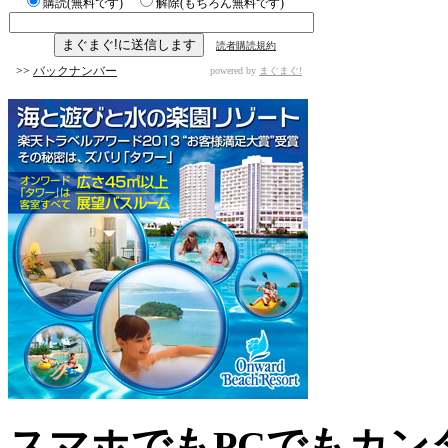
購読(無料です)
解除(もちろん無料です)
読者購読規約
>>
バックナンバー
powered by
まぐまぐ!
スマホでもPCでもカン