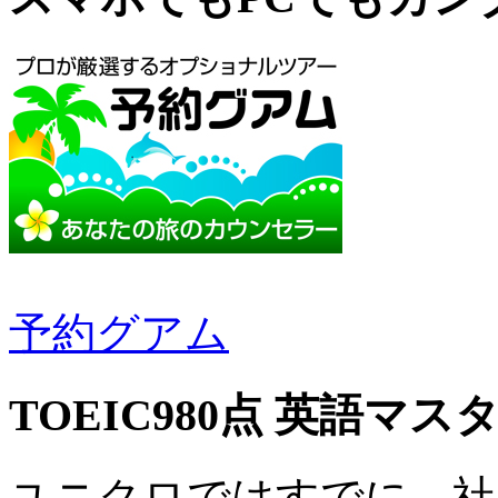
予約グアム
TOEIC980点 英語マス
ユニクロではすでに、社