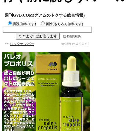
週刊GVB.COM(グアムのトクする総合情報)
購読(無料です)
解除(もちろん無料です)
読者購読規約
>>
バックナンバー
powered by
まぐまぐ!