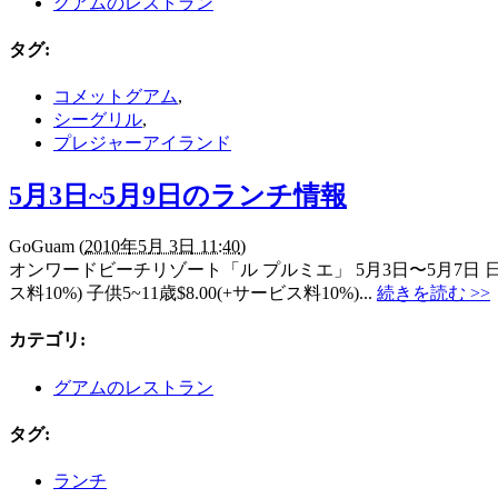
グアムのレストラン
タグ
:
コメットグアム
,
シーグリル
,
プレジャーアイランド
5月3日~5月9日のランチ情報
GoGuam
(
2010年5月 3日 11:40
)
オンワードビーチリゾート「ル プルミエ」 5月3日〜5月7日 
ス料10%) 子供5~11歳$8.00(+サービス料10%)...
続きを読む >>
カテゴリ
:
グアムのレストラン
タグ
:
ランチ