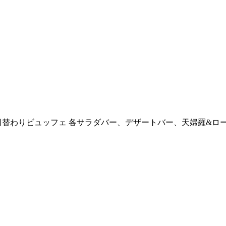
日替わりビュッフェ 各サラダバー、デザートバー、天婦羅&ロースト