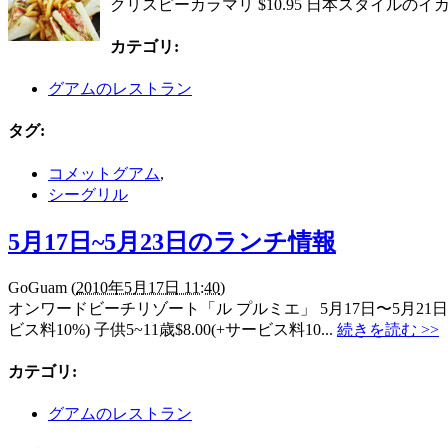
クリスピーカラマリ $10.95 日本スタイルの
カテゴリ
:
グアムのレストラン
タグ
:
コメットグアム
,
シーグリル
5月17日~5月23日のランチ情報
GoGuam
(
2010年5月17日 11:40
)
オンワードビーチリゾート「ル プルミエ」 5月17日〜5月21
ビス料10%) 子供5~11歳$8.00(+サービス料10...
続きを読む >>
カテゴリ
:
グアムのレストラン