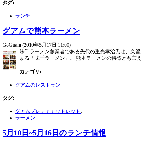
タグ
:
ランチ
グアムで熊本ラーメン
GoGuam
(
2010年5月17日 11:00
)
味千ラーメン創業者である先代の重光孝治氏は、久留
まる「味千ラーメン」。 熊本ラーメンの特徴とも言え
カテゴリ
:
グアムのレストラン
タグ
:
グアムプレミアアウトレット
,
ラーメン
5月10日~5月16日のランチ情報