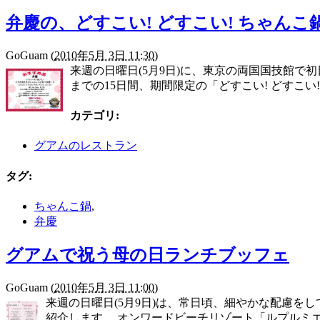
弁慶の、どすこい! どすこい! ちゃんこ
GoGuam
(
2010年5月 3日 11:30
)
来週の日曜日(5月9日)に、東京の両国国技館で初
までの15日間、期間限定の「どすこい! どすこい!
カテゴリ
:
グアムのレストラン
タグ
:
ちゃんこ鍋
,
弁慶
グアムで祝う母の日ランチブッフェ
GoGuam
(
2010年5月 3日 11:00
)
来週の日曜日(5月9日)は、常日頃、細やかな配慮
紹介します。 オンワードビーチリゾート「ルプルミエ」