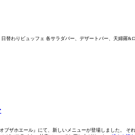
日 日替わりビュッフェ 各サラダバー、デザートバー、天婦羅&ロース
ー
ブザホエール』にて、新しいメニューが登場しました。 それで