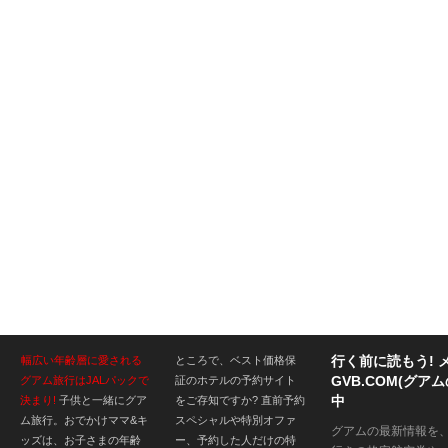
行く前に読もう! 
幅広い年齢層に愛される
ところで、ベスト価格保
GVB.COM(グ
グアム旅行はJALパックで
証のホテルの予約サイト
中
決まり!
子供と一緒にグア
をご存知ですか? 直前予約
ム旅行。おでかけママ&キ
スペシャルや特別オファ
グアムの最新情報を
ッズは、お子さまの年齢
ー、予約した人だけの特