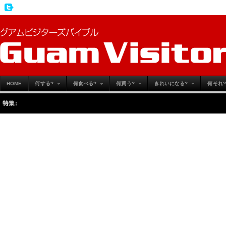
HOME
何する?
何食べる?
何買う?
きれいになる?
何それ?
特集:
こ