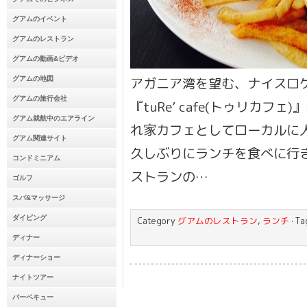
グアムのイベント
グアムのレストラン
グアムの動画&ビデオ
アガニア湾を望む、ナイスロ
グアムの地図
グアムの旅行会社
『tuRe’ cafe(トゥリカフ
グアム就航中のエアライン
れ家カフェとしてローカルに
グアム関連サイト
久しぶりにランチを食べに行き
コンドミニアム
ストランの…
ゴルフ
スパ&マッサージ
ダイビング
Category
グアムのレストラン
,
ランチ
· T
ディナー
ディナーショー
ナイトツアー
バーベキュー