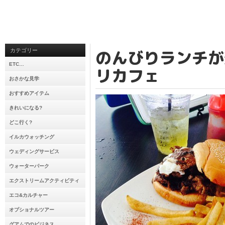
のんびりランチが
カテゴリー
ETC…
リカフェ
おさかな見学
おすすめアイテム
きれいになる?
どこ行く?
イルカウォッチング
ウェディングサービス
ウォーターパーク
エクストリームアクティビティ
エコ&カルチャー
オプショナルツアー
グアムでのビジネス