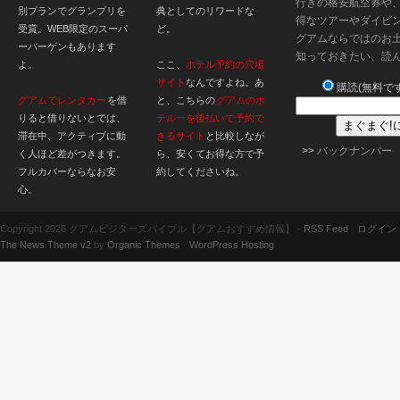
行きの格安航空券や
別プランでグランプリを
典としてのリワードな
得なツアーやダイビ
受賞。WEB限定のスーパ
ど。
グアムならではのお
ーバーゲンもあります
知っておきたい、読
よ。
ここ、
ホテル予約の穴場
サイト
なんですよね。あ
購読(無料です
グアムでレンタカー
を借
と、こちらの
グアムのホ
りると借りないとでは、
テル一を後払いで予約で
滞在中、アクティブに動
きるサイト
と比較しなが
>>
バックナンバー
く人ほど差がつきます。
ら、安くてお得な方で予
フルカバーならなお安
約してくださいね。
心。
Copyright 2026 グアムビジターズバイブル【グアムおすすめ情報】 ·
RSS Feed
·
ログイン
The News Theme v2
by
Organic Themes
·
WordPress Hosting