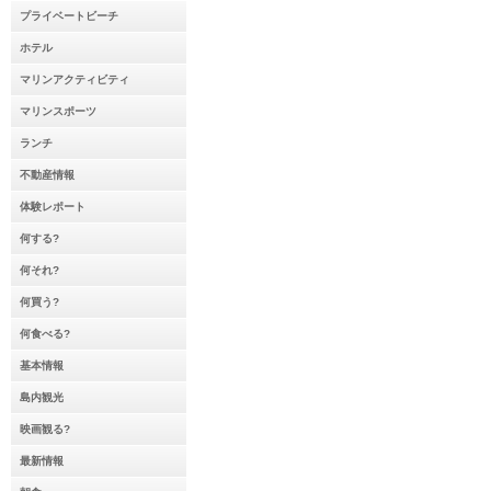
プライベートビーチ
ホテル
マリンアクティビティ
マリンスポーツ
ランチ
不動産情報
体験レポート
何する?
何それ?
何買う?
何食べる?
基本情報
島内観光
映画観る?
最新情報