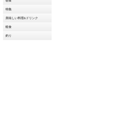
朝食
特集
美味しい料理&ドリンク
軽食
釣り