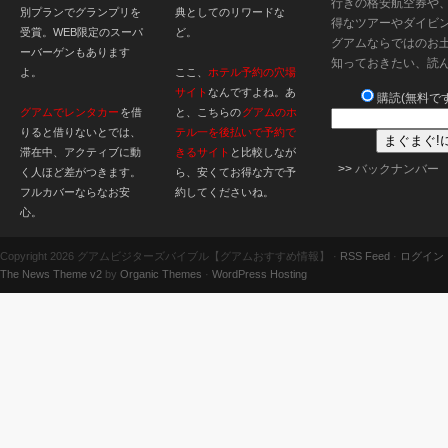
行きの格安航空券や
別プランでグランプリを
典としてのリワードな
得なツアーやダイビ
受賞。WEB限定のスーパ
ど。
グアムならではのお
ーバーゲンもあります
知っておきたい、読
よ。
ここ、
ホテル予約の穴場
サイト
なんですよね。あ
購読(無料です
グアムでレンタカー
を借
と、こちらの
グアムのホ
りると借りないとでは、
テル一を後払いで予約で
滞在中、アクティブに動
きるサイト
と比較しなが
>>
バックナンバー
く人ほど差がつきます。
ら、安くてお得な方で予
フルカバーならなお安
約してくださいね。
心。
Copyright 2026 グアムビジターズバイブル【グアムおすすめ情報】 ·
RSS Feed
·
ログイン
The News Theme v2
by
Organic Themes
·
WordPress Hosting