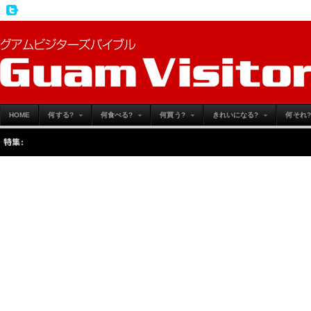
HOME
何する?
何食べる?
何買う?
きれいになる?
何それ?
特集:
この