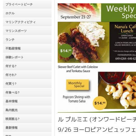
プライベートビーチ
ホテル
マリンアクティビティ
マリンスポーツ
ランチ
不動産情報
体験レポート
何する?
何それ?
何買う?
何食べる?
基本情報
島内観光
ル プルミエ (オンワードビーチ
映画観る?
9/26 ヨーロピアンビュッフ
最新情報