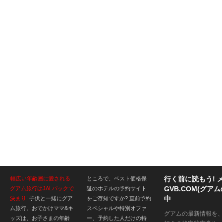
行く前に読もう! 
幅広い年齢層に愛される
ところで、ベスト価格保
GVB.COM(グ
グアム旅行はJALパックで
証のホテルの予約サイト
中
決まり!
子供と一緒にグア
をご存知ですか? 直前予約
ム旅行。おでかけママ&キ
スペシャルや特別オファ
グアムの最新情報を
ッズは、お子さまの年齢
ー、予約した人だけの特