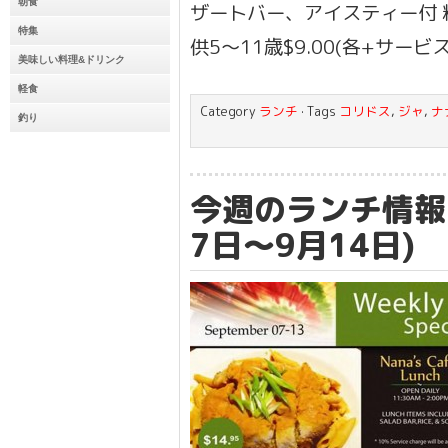
朝食
ザートバー、アイスティー付 料金
特集
供5〜11歳$9.00(各+サービ
美味しい料理&ドリンク
軽食
Category
ランチ
· Tags
コリドス
,
ジャ
,
ナ
釣り
今週のランチ情報 
7日〜9月14日)