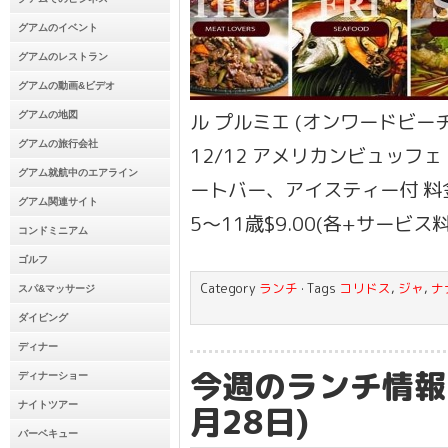
グアムのイベント
グアムのレストラン
グアムの動画&ビデオ
ル プルミエ (オンワードビーチ
グアムの地図
グアムの旅行会社
12/12 アメリカンビュッフ
グアム就航中のエアライン
ートバー、アイスティー付 料金:
グアム関連サイト
5〜11歳$9.00(各+サービス料
コンドミニアム
ゴルフ
Category
ランチ
· Tags
コリドス
,
ジャ
,
ナ
スパ&マッサージ
ダイビング
ディナー
今週のランチ情報 
ディナーショー
ナイトツアー
月28日)
バーベキュー