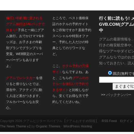
行く前に読もう! 
幅広い年齢層に愛される
ところで、ベスト価格保
GVB.COM(グ
グアム旅行はJALパックで
証のホテルの予約サイト
中
決まり!
子供と一緒にグア
をご存知ですか? 直前予約
ム旅行。おでかけママ&キ
スペシャルや特別オファ
グアムの最新情報を
ッズは、お子さまの年齢
ー、予約した人だけの特
行きの格安航空券や
別プランでグランプリを
典としてのリワードな
得なツアーやダイビ
受賞。WEB限定のスーパ
ど。
グアムならではのお
ーバーゲンもあります
知っておきたい、読
よ。
ここ、
ホテル予約の穴場
サイト
なんですよね。あ
購読(無料です
グアムでレンタカー
を借
と、こちらの
グアムのホ
りると借りないとでは、
テル一を後払いで予約で
滞在中、アクティブに動
きるサイト
と比較しなが
>>
バックナンバー
く人ほど差がつきます。
ら、安くてお得な方で予
フルカバーならなお安
約してくださいね。
心。
Copyright 2026 グアムビジターズバイブル【グアムおすすめ情報】 ·
RSS Feed
·
ログイン
The News Theme v2
by
Organic Themes
·
WordPress Hosting