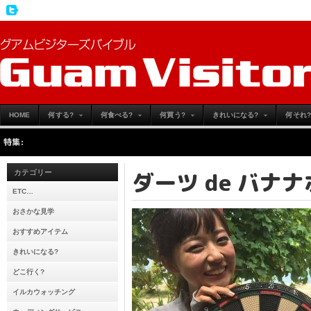
HOME
何する?
何食べる?
何買う?
きれいになる?
何それ?
特集:
こ
ダーツ de バナ
カテゴリー
ETC…
おさかな見学
おすすめアイテム
きれいになる?
どこ行く?
イルカウォッチング