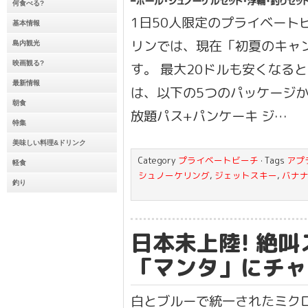
何食べる?
1日50人限定のプライベート
基本情報
リンでは、現在「初夏のキャ
島内観光
映画観る?
す。 最大20ドルも安くなる
最新情報
は、以下の5つのパッケージか
朝食
放題パス+パンケーキ ジ…
特集
美味しい料理&ドリンク
Category
プライベートビーチ
· Tags
アプ
軽食
シュノーケリング
,
ジェットスキー
,
バナ
釣り
日本未上陸! 絶
「マンタ」にチャ
白とブルーで統一されたミク