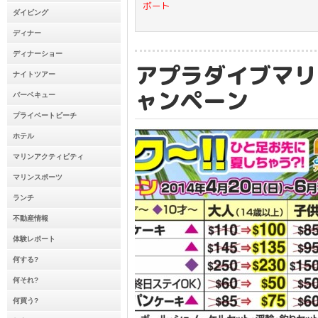
ボート
ダイビング
ディナー
ディナーショー
アプラダイブマリ
ナイトツアー
ャンペーン
バーベキュー
プライベートビーチ
ホテル
マリンアクティビティ
マリンスポーツ
ランチ
不動産情報
体験レポート
何する?
何それ?
何買う?