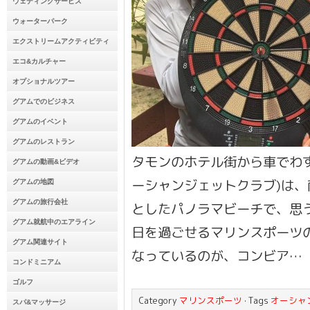
ウェディングサービス
ウォーターパーク
エクストリームアクティビティ
エコ&カルチャー
オプショナルツアー
グアムでのビジネス
グアムのイベント
グアムのレストラン
タモンのホテル街から車でわずか
グアムの動画&ビデオ
ーシャンジェットクラブ)は
グアムの地図
グアムの旅行会社
としたパノラマビーチで、思
グアム就航中のエアライン
日を過ごせるマリンスポーツの
グアム関連サイト
なっているのが、コンビア…
コンドミニアム
ゴルフ
Category
マリンスポーツ
· Tags
オーシャ
スパ&マッサージ