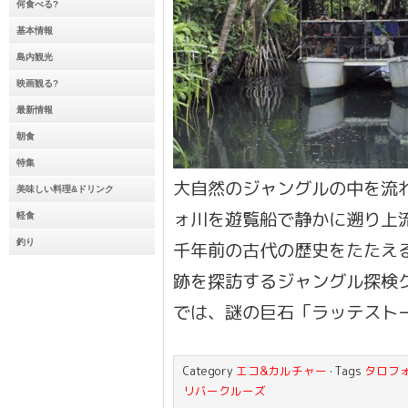
何食べる?
基本情報
島内観光
映画観る?
最新情報
朝食
特集
大自然のジャングルの中を流
美味しい料理&ドリンク
ォ川を遊覧船で静かに遡り上
軽食
釣り
千年前の古代の歴史をたたえ
跡を探訪するジャングル探検ク
では、謎の巨石「ラッテスト
Category
エコ&カルチャー
· Tags
タロフ
リバークルーズ