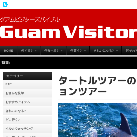
HOME
何する?
何食べる?
何買う?
きれいになる?
何それ?
特集:
タートルツアーの
カテゴリー
ETC…
ョンツアー
おさかな見学
おすすめアイテム
きれいになる?
どこ行く?
イルカウォッチング