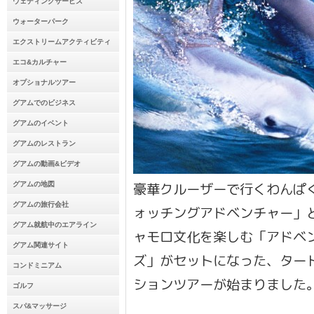
ウェディングサービス
ウォーターパーク
エクストリームアクティビティ
エコ&カルチャー
オプショナルツアー
グアムでのビジネス
グアムのイベント
グアムのレストラン
グアムの動画&ビデオ
豪華クルーザーで行くわんぱ
グアムの地図
グアムの旅行会社
ォッチングアドベンチャー」
グアム就航中のエアライン
ャモロ文化を楽しむ「アドベ
グアム関連サイト
ズ」がセットになった、ター
コンドミニアム
ションツアーが始まりました。
ゴルフ
スパ&マッサージ