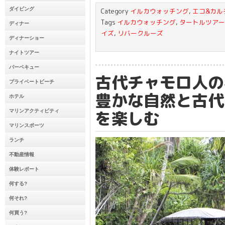
ダイビング
Category
イルカウォッチング
,
エコ&カル
Tags
イルカウォッチング
,
タートルツアー
ディナー
イズ
,
リバークルーズ
ディナーショー
ナイトツアー
バーベキュー
古代チャモロ人の
プライベートビーチ
豊かな自然と古代
ホテル
を楽しむ
マリンアクティビティ
マリンスポーツ
ランチ
不動産情報
体験レポート
何する?
何それ?
何買う?