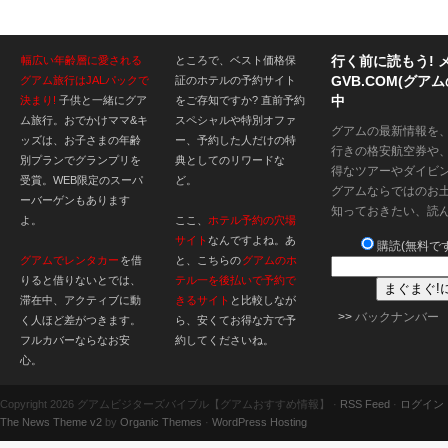
行く前に読もう! 
幅広い年齢層に愛される
ところで、ベスト価格保
GVB.COM(グ
グアム旅行はJALパックで
証のホテルの予約サイト
中
決まり!
子供と一緒にグア
をご存知ですか? 直前予約
ム旅行。おでかけママ&キ
スペシャルや特別オファ
グアムの最新情報を
ッズは、お子さまの年齢
ー、予約した人だけの特
行きの格安航空券や
別プランでグランプリを
典としてのリワードな
得なツアーやダイビ
受賞。WEB限定のスーパ
ど。
グアムならではのお
ーバーゲンもあります
知っておきたい、読
よ。
ここ、
ホテル予約の穴場
サイト
なんですよね。あ
購読(無料です
グアムでレンタカー
を借
と、こちらの
グアムのホ
りると借りないとでは、
テル一を後払いで予約で
滞在中、アクティブに動
きるサイト
と比較しなが
>>
バックナンバー
く人ほど差がつきます。
ら、安くてお得な方で予
フルカバーならなお安
約してくださいね。
心。
Copyright 2026 グアムビジターズバイブル【グアムおすすめ情報】 ·
RSS Feed
·
ログイン
The News Theme v2
by
Organic Themes
·
WordPress Hosting