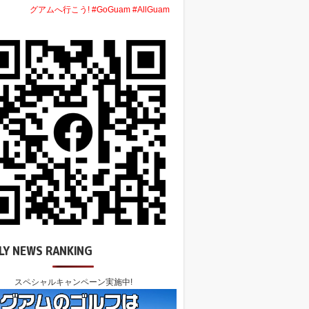
グアムへ行こう! #GoGuam #AllGuam
LY NEWS RANKING
スペシャルキャンペーン実施中!