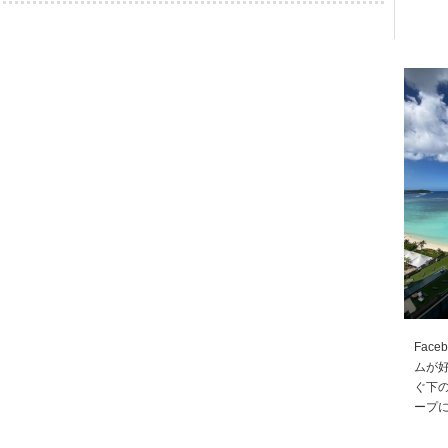
Fac
ムが
ぐ下の
ープ