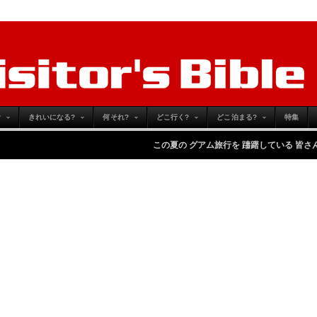
?
きれいになる?
何それ?
どこ行く?
どこ泊まる?
特集
この夏の グアム旅行を 躊躇している 皆さんへ
-
Monday