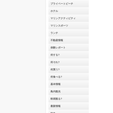
プライベートビーチ
ホテル
マリンアクティビティ
マリンスポーツ
ランチ
不動産情報
体験レポート
何する?
何それ?
何買う?
何食べる?
基本情報
島内観光
映画観る?
最新情報