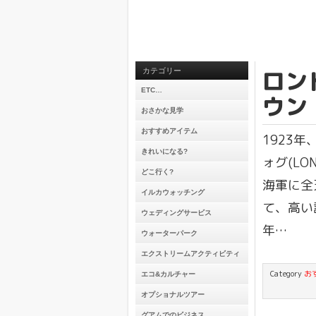
ロン
カテゴリー
ETC…
ウン
おさかな見学
おすすめアイテム
1923
きれいになる?
ォグ(LO
どこ行く?
海軍に全
イルカウォッチング
て、高い
ウェディングサービス
年…
ウォーターパーク
エクストリームアクティビティ
Category
お
エコ&カルチャー
オプショナルツアー
グアムでのビジネス