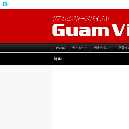
HOME
何する?
何食べる?
何買う
特集: