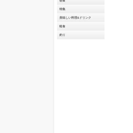
朝食
特集
美味しい料理&ドリンク
軽食
釣り