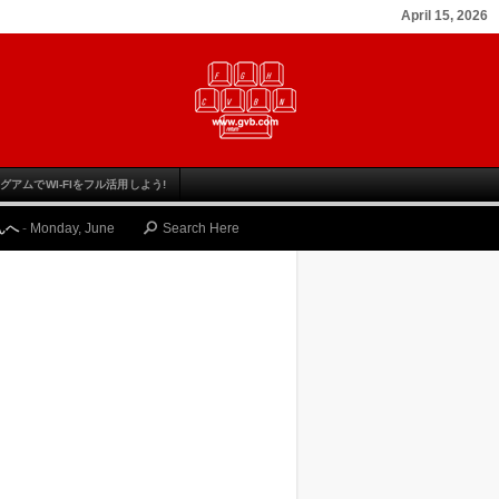
April 15, 2026
グアムでWI-FIをフル活用しよう!
, June 12, 2023
ゴルファーのための グアム旅行の魅力と その楽しみ方
-
Thurs