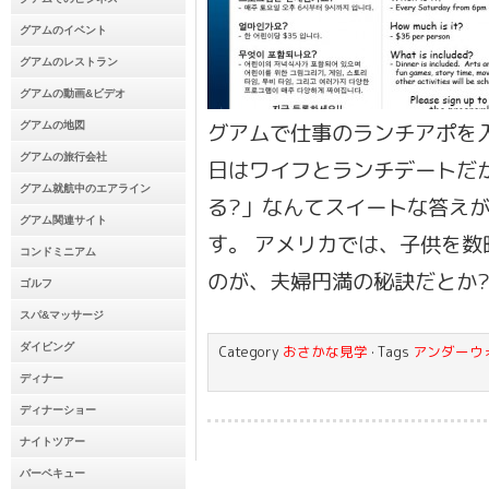
グアムのイベント
グアムのレストラン
グアムの動画&ビデオ
グアムで仕事のランチアポを
グアムの地図
グアムの旅行会社
日はワイフとランチデートだ
グアム就航中のエアライン
る?」なんてスイートな答え
グアム関連サイト
す。 アメリカでは、子供を数
コンドミニアム
のが、夫婦円満の秘訣だとか?!
ゴルフ
スパ&マッサージ
ダイビング
Category
おさかな見学
· Tags
アンダーウ
ディナー
ディナーショー
ナイトツアー
バーベキュー