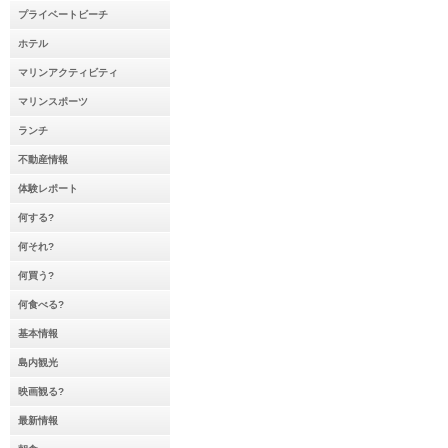
プライベートビーチ
ホテル
マリンアクティビティ
マリンスポーツ
ランチ
不動産情報
体験レポート
何する?
何それ?
何買う?
何食べる?
基本情報
島内観光
映画観る?
最新情報