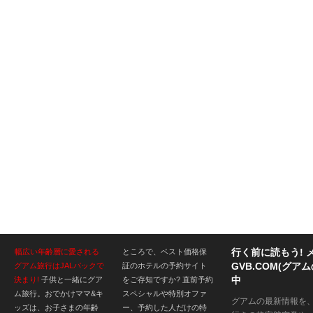
行く前に読もう! 
幅広い年齢層に愛される
ところで、ベスト価格保
GVB.COM(グ
グアム旅行はJALパックで
証のホテルの予約サイト
中
決まり!
子供と一緒にグア
をご存知ですか? 直前予約
ム旅行。おでかけママ&キ
スペシャルや特別オファ
グアムの最新情報を
ッズは、お子さまの年齢
ー、予約した人だけの特