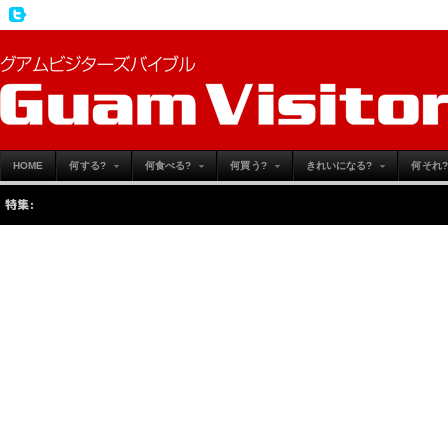
HOME
何する?
何食べる?
何買う?
きれいになる?
何それ?
特集: