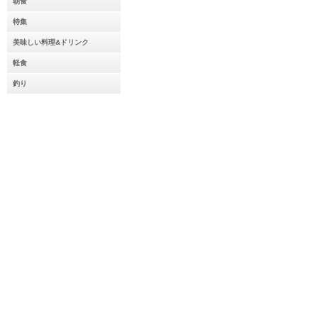
朝食
特集
美味しい料理&ドリンク
軽食
釣り