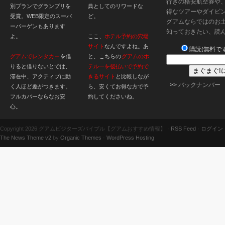
行きの格安航空券や
別プランでグランプリを
典としてのリワードな
得なツアーやダイビ
受賞。WEB限定のスーパ
ど。
グアムならではのお
ーバーゲンもあります
知っておきたい、読
よ。
ここ、
ホテル予約の穴場
サイト
なんですよね。あ
購読(無料です
グアムでレンタカー
を借
と、こちらの
グアムのホ
りると借りないとでは、
テル一を後払いで予約で
滞在中、アクティブに動
きるサイト
と比較しなが
>>
バックナンバー
く人ほど差がつきます。
ら、安くてお得な方で予
フルカバーならなお安
約してくださいね。
心。
Copyright 2026 グアムビジターズバイブル【グアムおすすめ情報】 ·
RSS Feed
·
ログイン
The News Theme v2
by
Organic Themes
·
WordPress Hosting