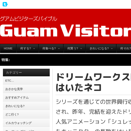
HOME
何する?
何食べる?
何買う?
きれいになる?
何それ?
特集:
ドリームワークス
カテゴリー
ETC…
はいたネコ
おさかな見学
おすすめアイテム
シリーズを通じての世界興行
きれいになる?
され、昨年、完結を迎えたド
どこ行く?
人気アニメーション「シュレ
イルカウォッチング