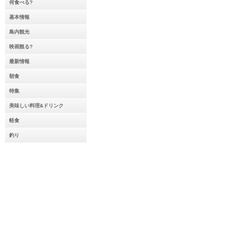
何食べる?
基本情報
島内観光
映画観る?
最新情報
朝食
特集
美味しい料理&ドリンク
軽食
釣り