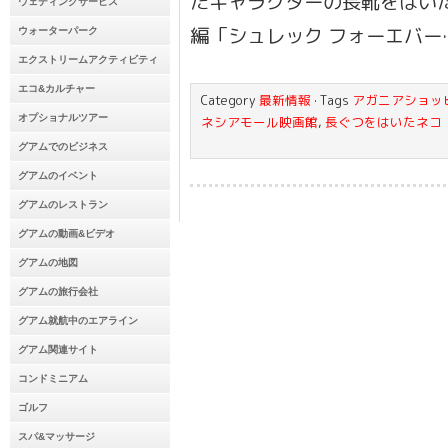
たキャラクターの長靴をはいた
ウェディングサービス
編「シュレック フォーエバー
ウォーターパーク
エクストリームアクティビティ
エコ&カルチャー
Category
最新情報
· Tags
アガニアショッ
オプショナルツアー
ネシアモール映画館
,
長ぐつをはいたネコ
グアムでのビジネス
グアムのイベント
グアムのレストラン
グアムの動画&ビデオ
グアムの地図
グアムの旅行会社
グアム就航中のエアライン
グアム関連サイト
コンドミニアム
ゴルフ
スパ&マッサージ