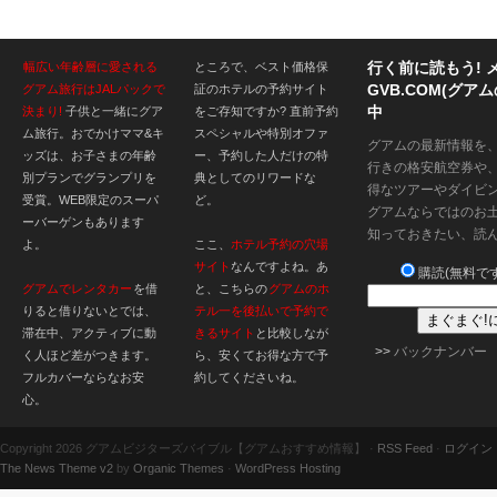
行く前に読もう! 
幅広い年齢層に愛される
ところで、ベスト価格保
GVB.COM(グ
グアム旅行はJALパックで
証のホテルの予約サイト
中
決まり!
子供と一緒にグア
をご存知ですか? 直前予約
ム旅行。おでかけママ&キ
スペシャルや特別オファ
グアムの最新情報を
ッズは、お子さまの年齢
ー、予約した人だけの特
行きの格安航空券や
別プランでグランプリを
典としてのリワードな
得なツアーやダイビ
受賞。WEB限定のスーパ
ど。
グアムならではのお
ーバーゲンもあります
知っておきたい、読
よ。
ここ、
ホテル予約の穴場
サイト
なんですよね。あ
購読(無料です
グアムでレンタカー
を借
と、こちらの
グアムのホ
りると借りないとでは、
テル一を後払いで予約で
滞在中、アクティブに動
きるサイト
と比較しなが
>>
バックナンバー
く人ほど差がつきます。
ら、安くてお得な方で予
フルカバーならなお安
約してくださいね。
心。
Copyright 2026 グアムビジターズバイブル【グアムおすすめ情報】 ·
RSS Feed
·
ログイン
The News Theme v2
by
Organic Themes
·
WordPress Hosting