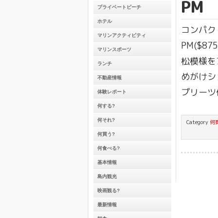
PM
プライベートビーチ
ホテル
コンパク
マリンアクティビティ
PM($8
マリンスポーツ
松模様を
ランチ
めがけシ
不動産情報
プリーツ
体験レポート
何する?
何それ?
Category
何
何買う?
何食べる?
基本情報
島内観光
映画観る?
最新情報