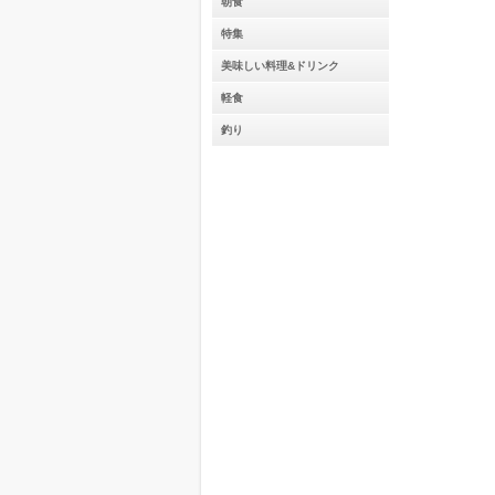
朝食
特集
美味しい料理&ドリンク
軽食
釣り