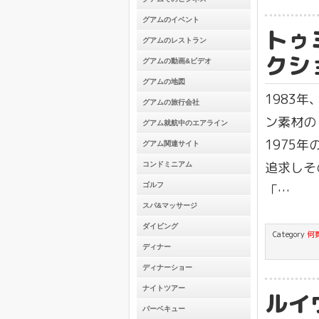
グアムのイベント
トゥ
グアムのレストラン
クシ
グアムの動画&ビデオ
グアムの地図
1983
グアムの旅行会社
ン素材の
グアム就航中のエアライン
1975
グアム関連サイト
追求しそ
コンドミニアム
ゴルフ
「…
スパ&マッサージ
ダイビング
Category
何
ディナー
ディナーショー
ナイトツアー
ルイ
バーベキュー