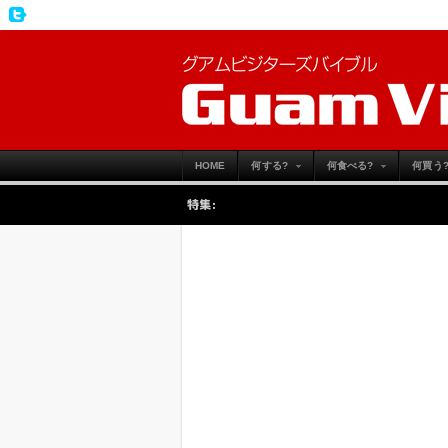
HOME
何する?
何食べる?
何買う
特集: