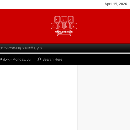
April 15, 2026
グアムでWI-FIをフル活用しよう!
day, June 12, 2023
ゴルファーのための グアム旅行の魅力と その楽しみ方
-
Th