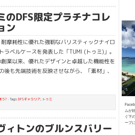
ミのDFS限定プラチナコレ
ョン
年、耐摩耗性に優れた強靭なバリスティックナイロ
トラベルケースを発表した「TUMI (トゥミ)」。
年の創業以来、優れたデザインと卓越した機能性を
の後も先端技術を反映させながら、「素材」、
買う?
· Tags
DFSギャラリア
,
トゥミ
Fac
ムが
ぐ下の
ープ
ヴィトンのブルンスバリー