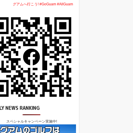
グアムへ行こう! #GoGuam #AllGuam
LY NEWS RANKING
スペシャルキャンペーン実施中!