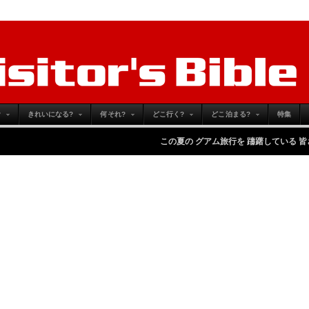
?
きれいになる?
何それ?
どこ行く?
どこ泊まる?
特集
この夏の グアム旅行を 躊躇している 皆さんへ
-
Mon