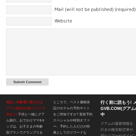
Mail (will not be published) (required)
Website
行く前に読もう! 
幅広い年齢層に愛される
ところで、ベスト価格保
GVB.COM(グ
グアム旅行はJALパックで
証のホテルの予約サイト
中
決まり!
子供と一緒にグア
をご存知ですか? 直前予約
ム旅行。おでかけママ&キ
スペシャルや特別オファ
グアムの最新情報を
ッズは、お子さまの年齢
ー、予約した人だけの特
行きの格安航空券や
別プランでグランプリを
典としてのリワードな
得なツアーやダイビ