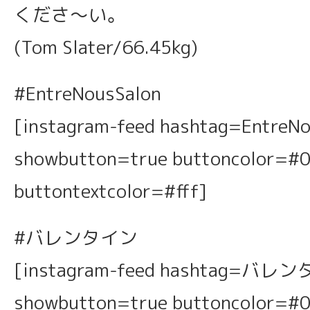
くださ〜い。
(Tom Slater/66.45kg)
#EntreNousSalon
[instagram-feed hashtag=EntreN
showbutton=true buttoncolor=#
buttontextcolor=#fff]
#バレンタイン
[instagram-feed hashtag=バレ
showbutton=true buttoncolor=#