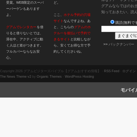
受賞。WEB限定のスーパ
ど。
グアムならではのお
ーバーゲンもあります
知っておきたい、読
よ。
ここ、
ホテル予約の穴場
サイト
なんですよね。あ
購読(無料です
グアムでレンタカー
を借
と、こちらの
グアムのホ
りると借りないとでは、
テル一を後払いで予約で
滞在中、アクティブに動
きるサイト
と比較しなが
>>
バックナンバー
く人ほど差がつきます。
ら、安くてお得な方で予
フルカバーならなお安
約してくださいね。
心。
Copyright 2026 グアムビジターズバイブル【グアムおすすめ情報】 ·
RSS Feed
·
ログイン
The News Theme v2
by
Organic Themes
·
WordPress Hosting
モバイ