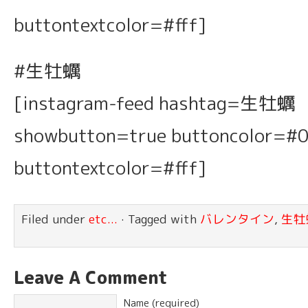
buttontextcolor=#fff]
#生牡蠣
[instagram-feed hashtag=生牡蠣
showbutton=true buttoncolor=#
buttontextcolor=#fff]
Filed under
etc...
· Tagged with
バレンタイン
,
生牡
Leave A Comment
Name (required)