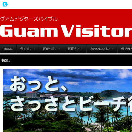
HOME
何する?
何食べる?
何買う?
きれいになる?
何それ?
特集:
この夏の 