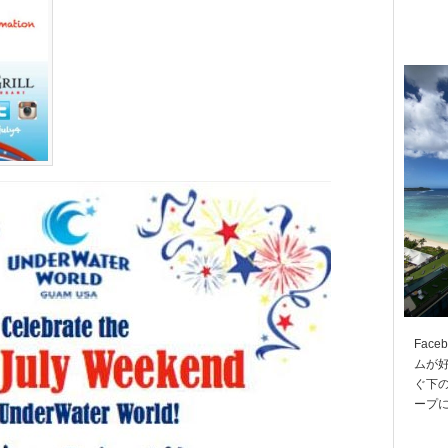
Fac
ムが
ぐ下の
ープ