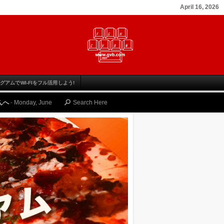
April 16, 2026
グアムでWI-FIをフル活用しよう!
e 12, 2023
ゴルファーのための グアム旅行の魅力と その楽しみ方
-
Thursday, J