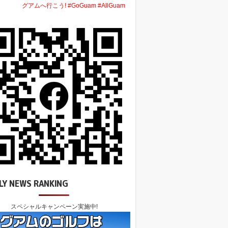
グアムへ行こう! #GoGuam #AllGuam
LY NEWS RANKING
スペシャルキャンペーン実施中!