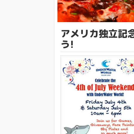
アメリカ独立記
う!