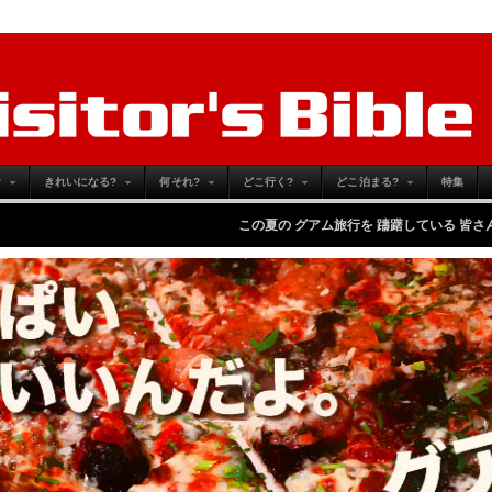
?
きれいになる?
何それ?
どこ行く?
どこ泊まる?
特集
この夏の グアム旅行を 躊躇している 皆さんへ
-
Monday, Jun