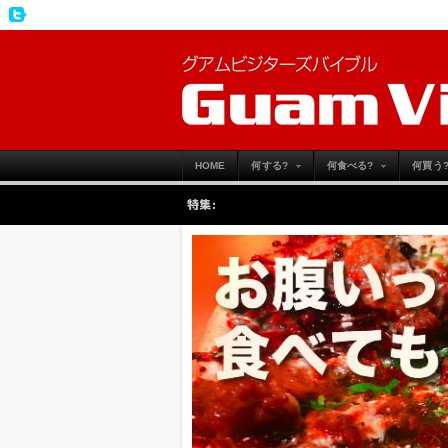
HOME
何する?
何食べる?
何買う
特集: