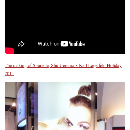
The making of Shupette, Shu Uemura x Karl Lagerfeld Holiday
2014