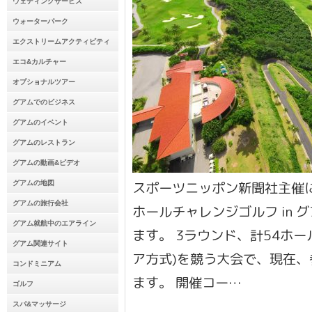
ウェディングサービス
ウォーターパーク
エクストリームアクティビティ
エコ&カルチャー
オプショナルツアー
グアムでのビジネス
グアムのイベント
グアムのレストラン
グアムの動画&ビデオ
スポーツニッポン新聞社主催に
グアムの地図
グアムの旅行会社
ホールチャレンジゴルフ in 
グアム就航中のエアライン
ます。 3ラウンド、計54ホー
グアム関連サイト
ア方式)を競う大会で、現在
コンドミニアム
ます。 開催コー…
ゴルフ
スパ&マッサージ