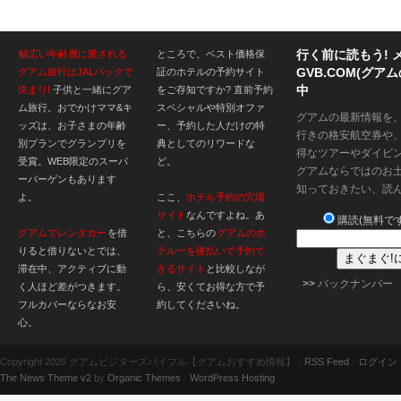
行く前に読もう! 
幅広い年齢層に愛される
ところで、ベスト価格保
GVB.COM(グ
グアム旅行はJALパックで
証のホテルの予約サイト
中
決まり!
子供と一緒にグア
をご存知ですか? 直前予約
ム旅行。おでかけママ&キ
スペシャルや特別オファ
グアムの最新情報を
ッズは、お子さまの年齢
ー、予約した人だけの特
行きの格安航空券や
別プランでグランプリを
典としてのリワードな
得なツアーやダイビ
受賞。WEB限定のスーパ
ど。
グアムならではのお
ーバーゲンもあります
知っておきたい、読
よ。
ここ、
ホテル予約の穴場
サイト
なんですよね。あ
購読(無料です
グアムでレンタカー
を借
と、こちらの
グアムのホ
りると借りないとでは、
テル一を後払いで予約で
滞在中、アクティブに動
きるサイト
と比較しなが
>>
バックナンバー
く人ほど差がつきます。
ら、安くてお得な方で予
フルカバーならなお安
約してくださいね。
心。
Copyright 2026 グアムビジターズバイブル【グアムおすすめ情報】 ·
RSS Feed
·
ログイン
The News Theme v2
by
Organic Themes
·
WordPress Hosting