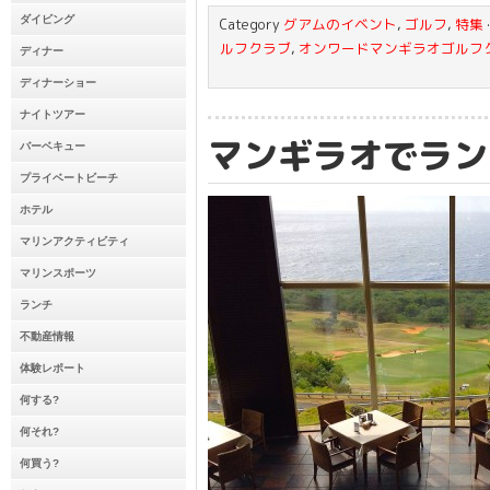
ダイビング
Category
グアムのイベント
,
ゴルフ
,
特集
ルフクラブ
,
オンワードマンギラオゴルフ
ディナー
ディナーショー
ナイトツアー
マンギラオでラン
バーベキュー
プライベートビーチ
ホテル
マリンアクティビティ
マリンスポーツ
ランチ
不動産情報
体験レポート
何する?
何それ?
何買う?