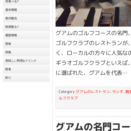
何食べる?
基本情報
島内観光
映画観る?
グアムのゴルフコースの名門
最新情報
ゴルフクラブのレストランが
朝食
く、ローカルの方々に人気なの
特集
ギラオゴルフクラブといえば、
美味しい料理&ドリンク
軽食
に選ばれた、グアムを代表…
釣り
Category
グアムのレストラン
,
ランチ
,
朝
ルフクラブ
グアムの名門コー