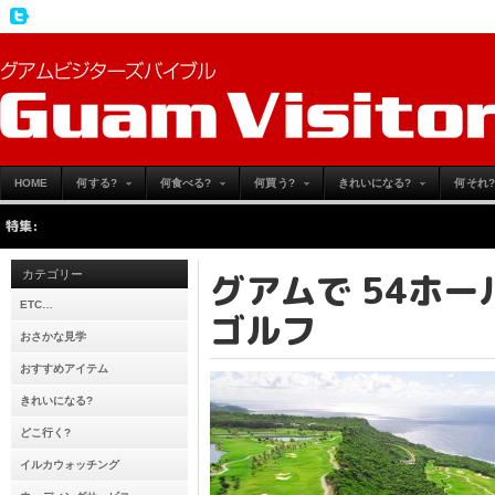
HOME
何する?
何食べる?
何買う?
きれいになる?
何それ?
特集:
こ
グアムで 54ホ
カテゴリー
ETC…
ゴルフ
おさかな見学
おすすめアイテム
きれいになる?
どこ行く?
イルカウォッチング