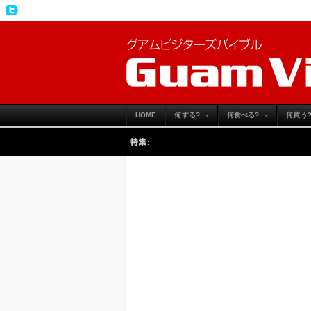
HOME
何する?
何食べる?
何買う
特集: