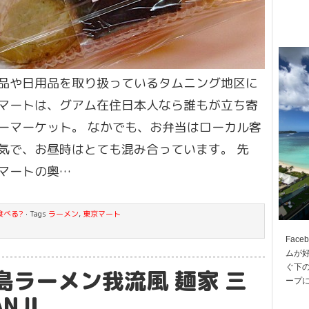
品や日用品を取り扱っているタムニング地区に
マートは、グアム在住日本人なら誰もが立ち寄
ーマーケット。 なかでも、お弁当はローカル客
気で、お昼時はとても混み合っています。 先
マートの奥…
食べる?
· Tags
ラーメン
,
東京マート
Fac
ムが
ぐ下の
島ラーメン我流風 麺家 三
ープ
NJI