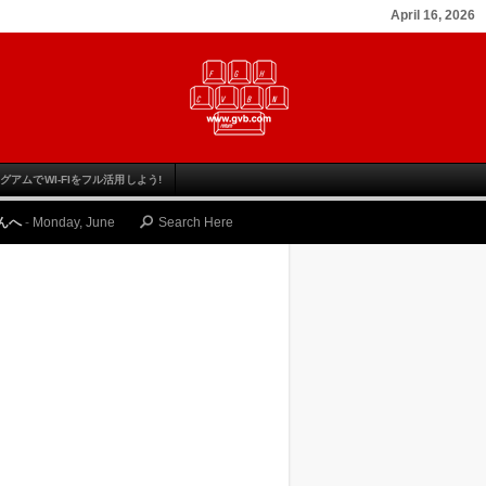
April 16, 2026
グアムでWI-FIをフル活用しよう!
, June 12, 2023
ゴルファーのための グアム旅行の魅力と その楽しみ方
-
Thurs