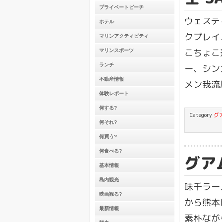
プライベートビーチ
ウェステ
ホテル
クプレイ
マリンアクティビティ
こちょこ
マリンスポーツ
ランチ
ー、シン
不動産情報
メン我流
体験レポート
何する?
Category
グ
何それ?
何買う?
何食べる?
グア
基本情報
島内観光
味千ラー
映画観る?
から熊本
最新情報
素朴なが