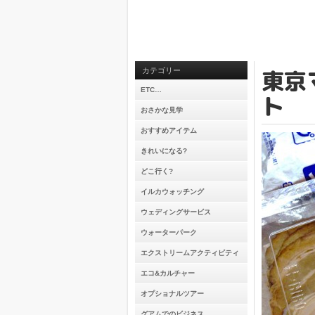
東京
カテゴリー
ETC…
ト
おさかな見学
おすすめアイテム
きれいになる?
どこ行く?
イルカウォッチング
ウェディングサービス
ウォーターパーク
エクストリームアクティビティ
エコ&カルチャー
オプショナルツアー
グアムでのビジネス