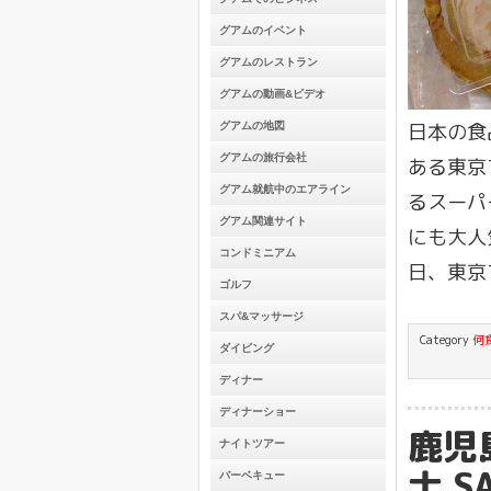
グアムのイベント
グアムのレストラン
グアムの動画&ビデオ
日本の食
グアムの地図
グアムの旅行会社
ある東京
グアム就航中のエアライン
るスーパ
グアム関連サイト
にも大人
コンドミニアム
日、東京
ゴルフ
スパ&マッサージ
Category
何
ダイビング
ディナー
ディナーショー
鹿児
ナイトツアー
士 SA
バーベキュー