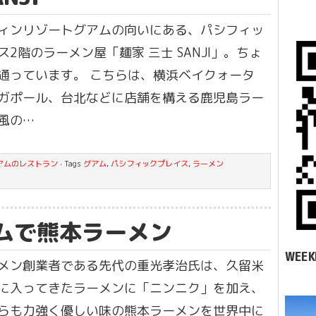
ィンリゾートグアムの向いにある、パシフィッ
ス2階のラーメン屋「麺家 三士 SANJI」。ちょ
通っています。 こちらは、横浜ベイクォータ
ガポール、台北などに店舗を構える鹿児島ラー
風の…
アムのレストラン
· Tags
グアム
,
パシフィックプレイス
,
ラーメン
ムで熊本ラーメン
WEEK
メン創業者である先代の重光孝治氏は、久留米
に入ってきたラーメンに「ニンニク」を加え、
らも力強く優しい味の熊本ラーメンを世界中に