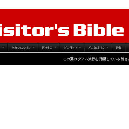
?
きれいになる?
何それ?
どこ行く?
どこ泊まる?
特集
この夏の グアム旅行を 躊躇している 皆さんへ
-
Monday