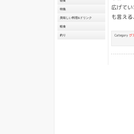
朝食
広げてい
特集
も言える
美味しい料理&ドリンク
軽食
Category
グ
釣り