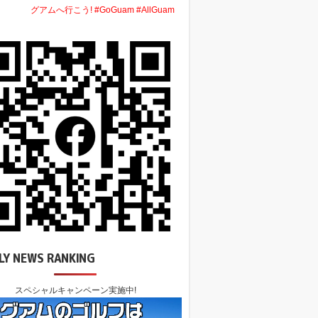
グアムへ行こう! #GoGuam #AllGuam
LY NEWS RANKING
スペシャルキャンペーン実施中!