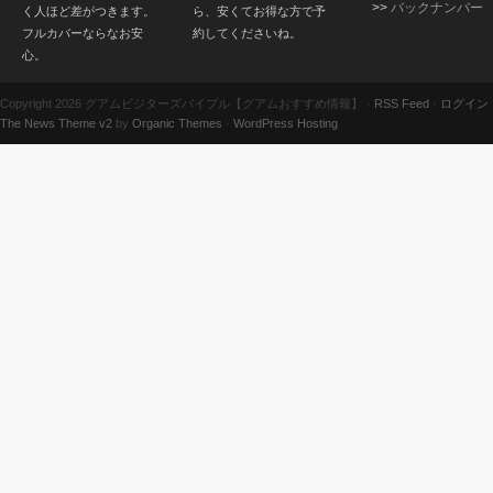
>>
バックナンバー
く人ほど差がつきます。
ら、安くてお得な方で予
フルカバーならなお安
約してくださいね。
心。
Copyright 2026 グアムビジターズバイブル【グアムおすすめ情報】 ·
RSS Feed
·
ログイン
The News Theme v2
by
Organic Themes
·
WordPress Hosting