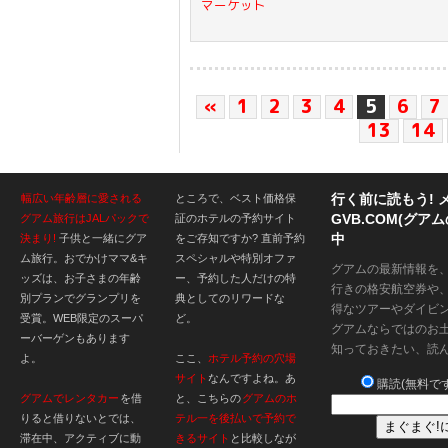
マーケット
«
1
2
3
4
5
6
7
13
14
行く前に読もう! 
幅広い年齢層に愛される
ところで、ベスト価格保
GVB.COM(グ
グアム旅行はJALパックで
証のホテルの予約サイト
中
決まり!
子供と一緒にグア
をご存知ですか? 直前予約
ム旅行。おでかけママ&キ
スペシャルや特別オファ
グアムの最新情報を
ッズは、お子さまの年齢
ー、予約した人だけの特
行きの格安航空券や
別プランでグランプリを
典としてのリワードな
得なツアーやダイビ
受賞。WEB限定のスーパ
ど。
グアムならではのお
ーバーゲンもあります
知っておきたい、読
よ。
ここ、
ホテル予約の穴場
サイト
なんですよね。あ
購読(無料です
グアムでレンタカー
を借
と、こちらの
グアムのホ
りると借りないとでは、
テル一を後払いで予約で
滞在中、アクティブに動
きるサイト
と比較しなが