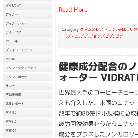
ダイビング
Read More
ディナー
ディナーショー
Category
グアムのレストラン
,
美味しい料
ナイトツアー
ト.グアム
,
パパジョンズピザ
,
ピザ
バーベキュー
プライベートビーチ
ホテル
健康成分配合のノ
マリンアクティビティ
ォーター VIDRAT
マリンスポーツ
ランチ
世界最大手のコーヒーチェー
不動産情報
えも介入した、米国のエナジ
体験レポート
数年で約80億ドル規模に急成
何する?
疲労回復効果をうたうエナジ
何それ?
何買う?
成分をプラスしたノンカロリ