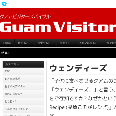
HOME
何する?
何食べる?
何買う?
きれいになる?
何それ?
特集:
ウェンディーズ
カテゴリー
ETC…
「子供に食べさせるグアムの
おさかな見学
おすすめアイテム
『ウェンディーズ』」と言う
きれいになる?
をご存知ですか? なぜかというと、「
どこ行く?
Recipe (品質こそがレシピ
イルカウォッチング
ど…