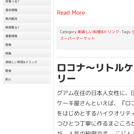
何食べる?
基本情報
Read More
島内観光
映画観る?
Category
美味しい料理&ドリンク
· Tags
最新情報
スーパーマーケット
朝食
特集
美味しい料理&ドリンク
ロコナ〜リトルケ
軽食
リー
釣り
グアム在住の日本人女性に、
ケーキ屋さんといえば、『ロ
をはじめとするハイクオリテ
つひとつ丁寧に作るまごころ
が、人気の秘密です。 こじん