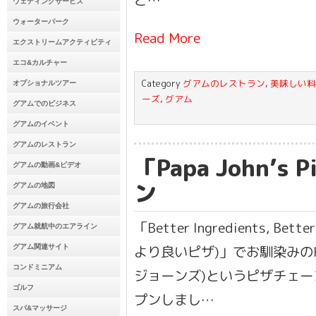
ウェディングサービス
ウォーターパーク
Read More
エクストリームアクティビティ
エコ&カルチャー
Category
グアムのレストラン
,
美味しい料
オプショナルツアー
ーズ
,
グアム
グアムでのビジネス
グアムのイベント
グアムのレストラン
「Papa John’s
グアムの動画&ビデオ
ン
グアムの地図
グアムの旅行会社
「Better Ingredients, Be
グアム就航中のエアライン
より良いピザ)」でお馴染みのPapa 
グアム関連サイト
コンドミニアム
ジョーンズ)というピザチェ
ゴルフ
プンしまし…
スパ&マッサージ