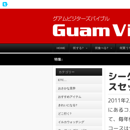
HOME
何する?
何食べる?
何買う
特集:
シー
カテゴリー
ETC…
スセ
おさかな見学
おすすめアイテム
2011
きれいになる?
にあるコ
どこ行く?
て、毎年
イルカウォッチング
コースは