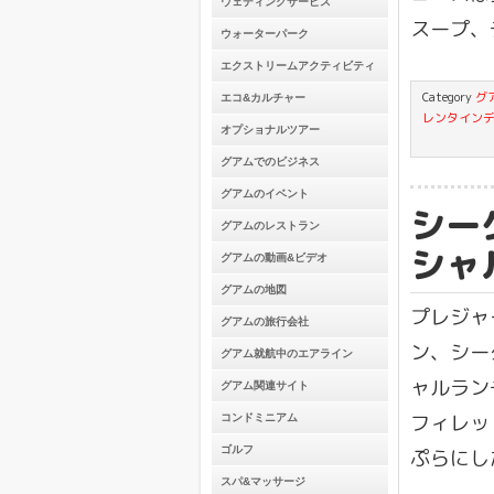
ウェディングサービス
スープ、
ウォーターパーク
エクストリームアクティビティ
Category
グ
エコ&カルチャー
レンタイン
オプショナルツアー
グアムでのビジネス
グアムのイベント
シー
グアムのレストラン
シャ
グアムの動画&ビデオ
グアムの地図
プレジャ
グアムの旅行会社
ン、シー
グアム就航中のエアライン
ャルラン
グアム関連サイト
フィレッ
コンドミニアム
ゴルフ
ぷらにし
スパ&マッサージ