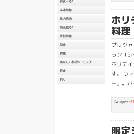
何食べる?
基本情報
ホリ
島内観光
料理
映画観る?
最新情報
プレジャ
朝食
ラン『シ
特集
美味しい料理&ドリンク
ホリデイ
軽食
す。 フ
釣り
ー」。バ
Category
グ
限定