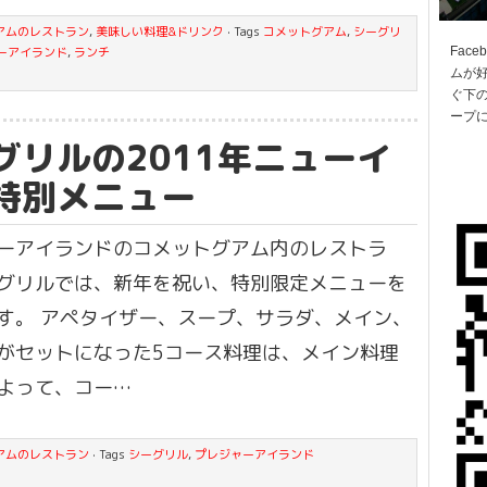
アムのレストラン
,
美味しい料理&ドリンク
· Tags
コメットグアム
,
シーグリ
ーアイランド
,
ランチ
Fac
ムが
ぐ下の
ープ
グリルの2011年ニューイ
特別メニュー
ーアイランドのコメットグアム内のレストラ
グリルでは、新年を祝い、特別限定メニューを
す。 アペタイザー、スープ、サラダ、メイン、
がセットになった5コース料理は、メイン料理
よって、コー…
アムのレストラン
· Tags
シーグリル
,
プレジャーアイランド