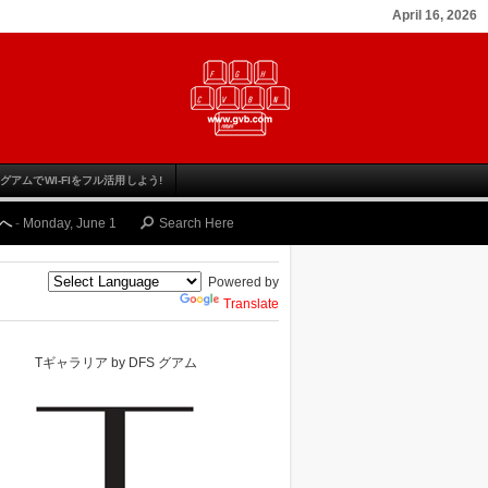
April 16, 2026
グアムでWI-FIをフル活用しよう!
 June 12, 2023
ゴルファーのための グアム旅行の魅力と その楽しみ方
-
Thursd
Powered by
Translate
Tギャラリア by DFS グアム