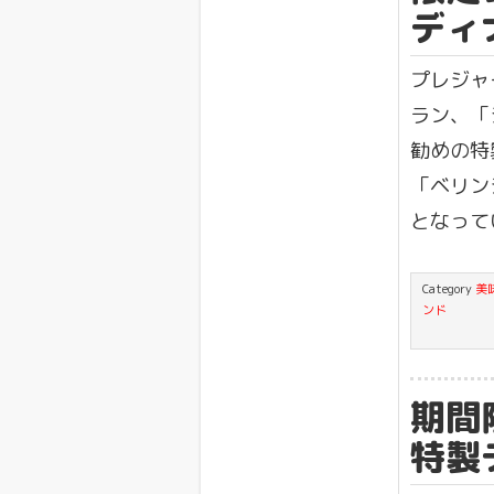
ディ
プレジャ
ラン、「
勧めの特
「ベリン
となって
Category
美
ンド
期間
特製