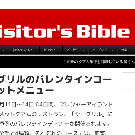
?
きれいになる?
何それ?
どこ行く?
どこ泊まる?
特集
この夏の グアム旅行を 躊躇している 皆さんへ
-
Monday,
グリルのバレンタインコー
ットメニュー
年2月11日〜14日の4日間、プレジャーアイランド
メットグアムのレストラン、「シーグリル」に
恒例のバレンタインディナーが開催されます。
全部で4種類。それぞれのコースには、前菜、