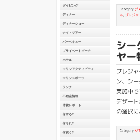
ダイビング
Category
グ
ル
,
プレジャ
ディナー
ディナーショー
ナイトツアー
シー
バーベキュー
プライベートビーチ
ヤー
ホテル
マリンアクティビティ
プレジャ
マリンスポーツ
ン、シー
ランチ
実施中で
不動産情報
デザート
体験レポート
の選択に
何する?
何それ?
Category
グ
何買う?