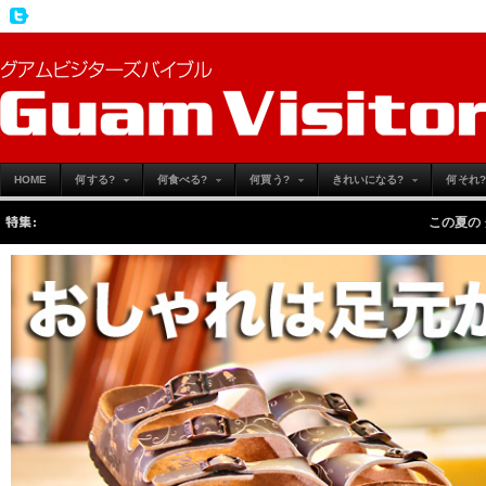
HOME
何する?
何食べる?
何買う?
きれいになる?
何それ?
特集:
この夏の グアム旅行を 躊躇して