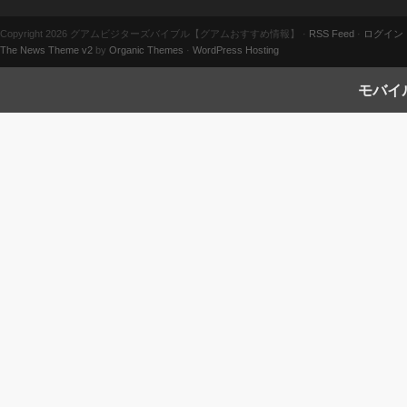
Copyright 2026 グアムビジターズバイブル【グアムおすすめ情報】 ·
RSS Feed
·
ログイン
The News Theme v2
by
Organic Themes
·
WordPress Hosting
モバイ