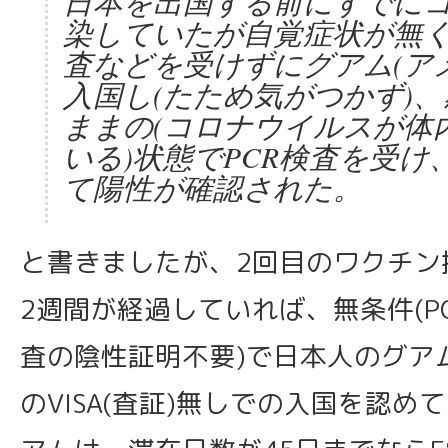
日本を出国する前にすでに
染していたが自覚症状が無
査などを受けずにグアム(ア
入国し(たため気がつかず)
ままの(コロナウイルスが体
いる)状態でPCR検査を受け
て陽性が確認された。
と書きましたが、2回目のワクチン
2週間が経過していれば、無条件(P
査の陰性証明不要)で日本人のグアム
のVISA(査証)無しでの入国を認め