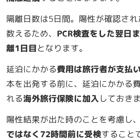
隔離日数は5日間。陽性が確認され
数えるため、
PCR検査をした翌日
離1日目
となります。
延泊にかかる
費用は旅行者が支払
本を出発する前に、延泊にかかる
れる
海外旅行保険に加入
しておき
陽性結果が出た時のことを考慮し
ではなく72時間前に受検
すること