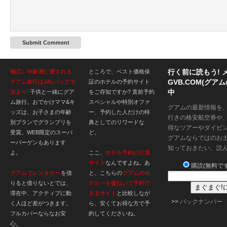
行く前に読もう! 
幅広い年齢層に愛される
ところで、ベスト価格保
GVB.COM(グ
グアム旅行はJALパックで
証のホテルの予約サイト
中
決まり!
子供と一緒にグア
をご存知ですか? 直前予約
ム旅行。おでかけママ&キ
スペシャルや特別オファ
グアムの最新情報を
ッズは、お子さまの年齢
ー、予約した人だけの特
行きの格安航空券や
別プランでグランプリを
典としてのリワードな
得なツアーやダイビ
受賞。WEB限定のスーパ
ど。
グアムならではのお
ーバーゲンもあります
知っておきたい、読
よ。
ここ、
ホテル予約の穴場
サイト
なんですよね。あ
購読(無料です
グアムでレンタカー
を借
と、こちらの
グアムのホ
りると借りないとでは、
テル一を後払いで予約で
滞在中、アクティブに動
きるサイト
と比較しなが
>>
バックナンバー
く人ほど差がつきます。
ら、安くてお得な方で予
フルカバーならなお安
約してくださいね。
心。