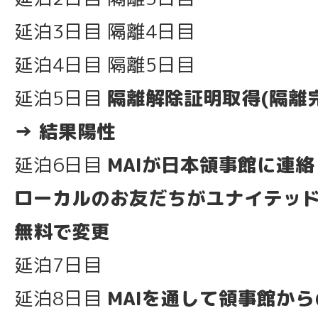
延泊3日目 隔離4日目
延泊4日目 隔離5日目
延泊5日目
隔離解除証明取得(隔離完
→ 結果陽性
延泊6日目
MAIが日本領事館に連絡
ローカルのお友だちがユナイテッド
無料で変更
延泊7日目
延泊8日目
MAIを通して領事館か